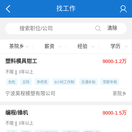
找工作
清除
茶院乡
薪资
经验
学历
塑料模具钳工
9000-1.2万
|
不限
3年以上
包吃
五险
年终奖
8小时工作制
交通补贴
带薪年假
宁波昊程模塑有限公司
茶院乡
编程/操机
9000-1.5万
|
不限
3年以上