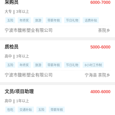
采购员
6000-7000
|
大专
3年以上
五险
年终奖
旅游
带薪年假
节日礼物
话费补贴
8小时工作制
宁波市馥彬塑业有限公司
茶院乡
质检员
5000-6000
|
高中
3年以上
五险
年终奖
旅游
带薪年假
节日礼物
8小时工作制
岗位晋升
宁波市馥彬塑业有限公司
宁海县 茶院乡
文员/项目助理
4000-6000
|
高中
1年以上
包吃
交通补贴
五险
带薪年假