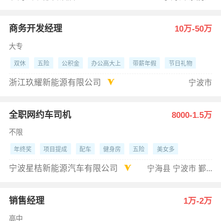
商务开发经理
10万-50万
大专
双休
五险
公积金
办公高大上
带薪年假
节日礼物
岗位晋升
年终奖
包吃
项目提成
浙江玖耀新能源有限公司
宁波市
全职网约车司机
8000-1.5万
不限
年终奖
项目提成
配车
健身房
五险
美女多
宁波星桔新能源汽车有限公司
宁海县 宁波市 鄞...
销售经理
1万-2万
高中