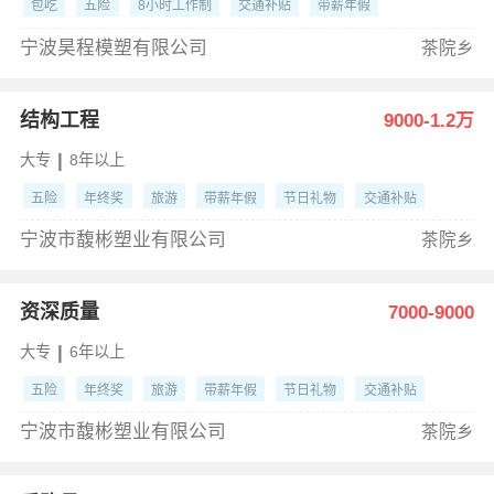
包吃
五险
8小时工作制
交通补贴
带薪年假
宁波昊程模塑有限公司
茶院乡
结构工程
9000-1.2万
|
大专
8年以上
五险
年终奖
旅游
带薪年假
节日礼物
交通补贴
8小时工作制
办公高大上
宁波市馥彬塑业有限公司
茶院乡
资深质量
7000-9000
|
大专
6年以上
五险
年终奖
旅游
带薪年假
节日礼物
交通补贴
8小时工作制
办公高大上
宁波市馥彬塑业有限公司
茶院乡