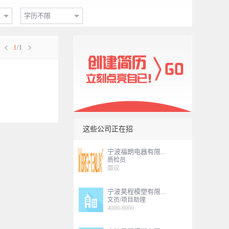
学历不限
1
/1
这些公司正在招
宁波福朗电器有限...
质检员
面议
宁波昊程模塑有限...
文员/项目助理
4000-6000