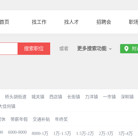
首页
找工作
找人才
招聘会
职
搜索职位
更多搜索功能
或者
附
桥头胡街道
城关镇
西店镇
长街镇
力洋镇
一市镇
深甽镇
大佳何镇
双休
带薪年假
交通补贴
年终奖
00
6000-8000
8000-1万
1万-1.5万
1.5万-2万
2万-3万
3万-4万