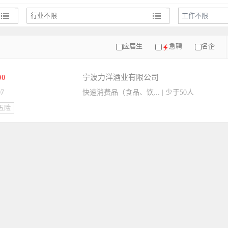
工作不限
应届生
急聘
名企
00
宁波力洋酒业有限公司
07
快速消费品（食品、饮... | 少于50人
五险