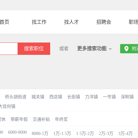
首页
找工作
找人才
招聘会
职
搜索职位
更多搜索功能
或者
附
桥头胡街道
城关镇
西店镇
长街镇
力洋镇
一市镇
深甽镇
大佳何镇
双休
带薪年假
交通补贴
年终奖
00
6000-8000
8000-1万
1万-1.5万
1.5万-2万
2万-3万
3万-4万