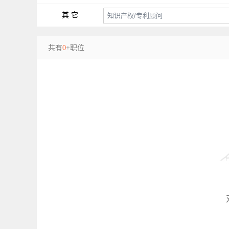
其 它
共有
0
+职位