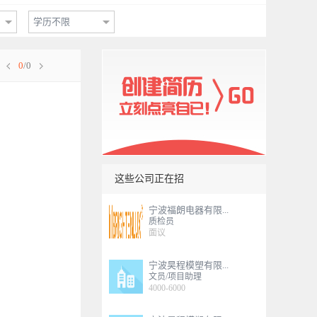
学历不限
0
/0
这些公司正在招
宁波福朗电器有限...
质检员
面议
宁波昊程模塑有限...
文员/项目助理
4000-6000