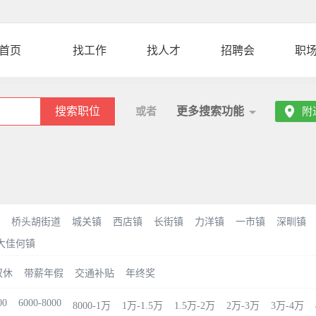
首页
找工作
找人才
招聘会
职
搜索职位
更多搜索功能
或者
附
桥头胡街道
城关镇
西店镇
长街镇
力洋镇
一市镇
深甽镇
大佳何镇
双休
带薪年假
交通补贴
年终奖
00
6000-8000
8000-1万
1万-1.5万
1.5万-2万
2万-3万
3万-4万