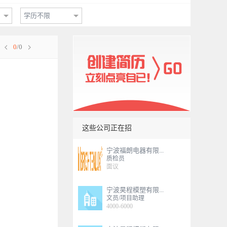
学历不限
0
/0
这些公司正在招
宁波福朗电器有限...
质检员
面议
宁波昊程模塑有限...
文员/项目助理
4000-6000