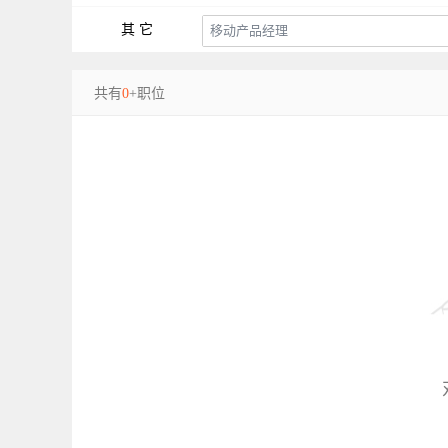
其 它
共有
0
+职位