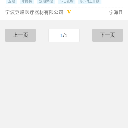
五险
年终奖
定期体检
节日礼物
8小时工作制
宁波登煌医疗器材有限公司
宁海县
上一页
下一页
1
/1