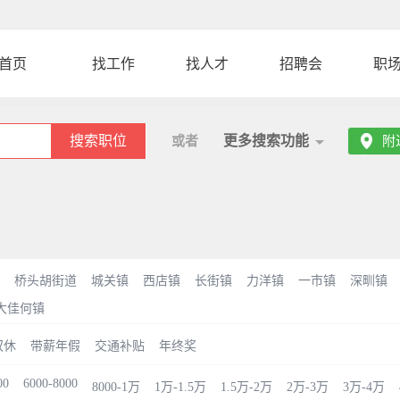
首页
找工作
找人才
招聘会
职
搜索职位
更多搜索功能
或者
附
桥头胡街道
城关镇
西店镇
长街镇
力洋镇
一市镇
深甽镇
大佳何镇
双休
带薪年假
交通补贴
年终奖
00
6000-8000
8000-1万
1万-1.5万
1.5万-2万
2万-3万
3万-4万