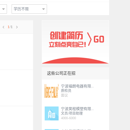
学历不限
1
/1
这些公司正在招
宁波福朗电器有限...
质检员
面议
宁波昊程模塑有限...
文员/项目助理
4000-6000