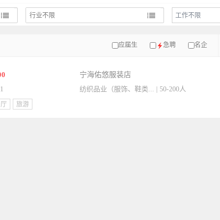
工作不限
应届生
急聘
名企
00
宁海佑悠服装店
11
纺织品业（服饰、鞋类... | 50-200人
餐厅
旅游