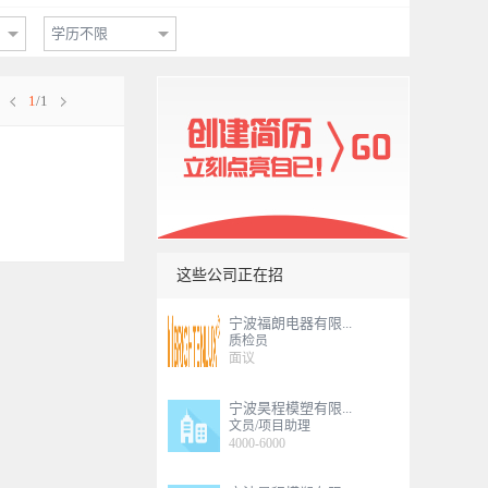
学历不限
1
/1
这些公司正在招
宁波福朗电器有限...
质检员
面议
宁波昊程模塑有限...
文员/项目助理
4000-6000