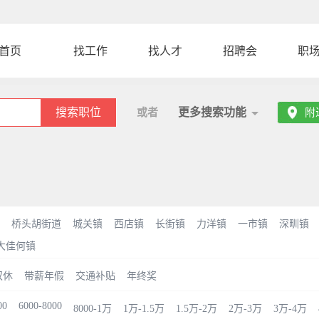
首页
找工作
找人才
招聘会
职
搜索职位
更多搜索功能
或者
附
桥头胡街道
城关镇
西店镇
长街镇
力洋镇
一市镇
深甽镇
大佳何镇
双休
带薪年假
交通补贴
年终奖
00
6000-8000
8000-1万
1万-1.5万
1.5万-2万
2万-3万
3万-4万