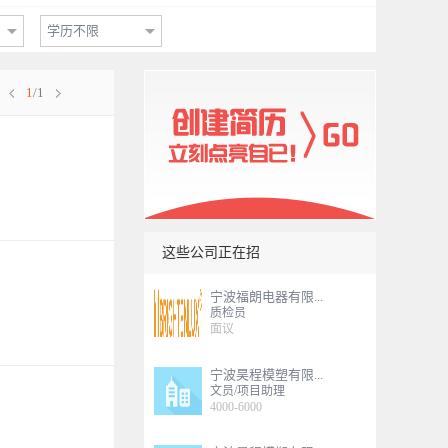
学历不限
1
/1
这些公司正在招
宁波福朗电器有限...
质检员
面议
宁波昊程模塑有限...
文员/项目助理
4000-6000