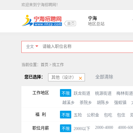
欢迎来到宁海招聘网！
宁海
地区总站
全文
当前位置：首页 > 找工作
全部清除
您已选择：
其他（设计）
工作地区
不限
跃龙街道
桃源街道
梅林街道
越溪乡
茶院乡
胡陈乡
强蛟镇
福 利
不限
五险
公积金
包吃
包住
2000-4000
4000-60
职位月薪
不限
2000以下