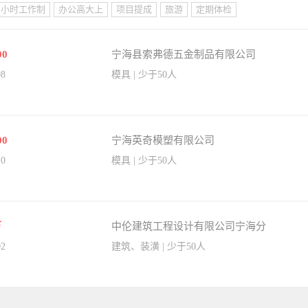
8小时工作制
办公高大上
项目提成
旅游
定期体检
00
宁海县索弗德五金制品有限公司
08
模具 | 少于50人
00
宁海英奇模塑有限公司
10
模具 | 少于50人
万
中伦建筑工程设计有限公司宁海分
公...
02
建筑、装潢 | 少于50人