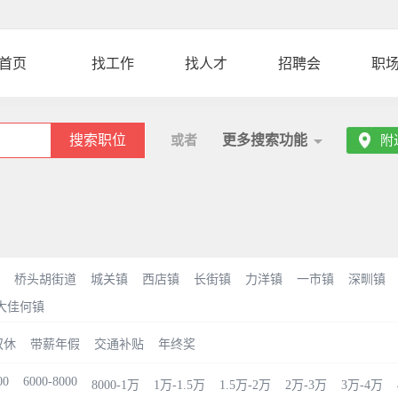
首页
找工作
找人才
招聘会
职
搜索职位
更多搜索功能
或者
附
桥头胡街道
城关镇
西店镇
长街镇
力洋镇
一市镇
深甽镇
大佳何镇
双休
带薪年假
交通补贴
年终奖
00
6000-8000
8000-1万
1万-1.5万
1.5万-2万
2万-3万
3万-4万