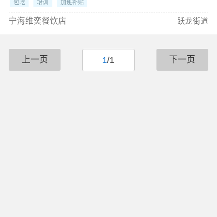
包吃
培训
加班补贴
宁海维奕餐饮店
跃龙街道
上一页
下一页
1
/1