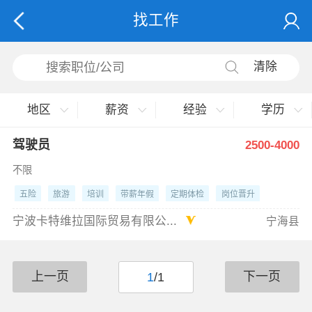
找工作
清除
地区
薪资
经验
学历
驾驶员
2500-4000
不限
五险
旅游
培训
带薪年假
定期体检
岗位晋升
项目提成
宁波卡特维拉国际贸易有限公...
宁海县
上一页
下一页
1
/1