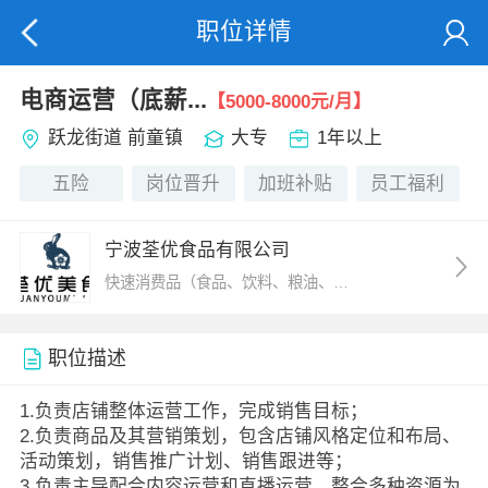
职位详情
电商运营（底薪...
【5000-8000元/月】
跃龙街道 前童镇
大专
1年以上
五险
岗位晋升
加班补贴
员工福利
宁波荃优食品有限公司
快速消费品（食品、饮料、粮油、化...
职位描述
1.负责店铺整体运营工作，完成销售目标；
2.负责商品及其营销策划，包含店铺风格定位和布局、
活动策划，销售推广计划、销售跟进等；
3.负责主导配合内容运营和直播运营，整合多种资源为