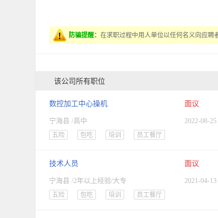
防骗提醒：
在求职过程中用人单位以任何名义向应聘
该公司所有职位
数控加工中心操机
面议
宁海县 /高中
2022-08-25
五险
包吃
培训
员工餐厅
技术人员
面议
宁海县 /2年以上经验/大专
2021-04-13
五险
包吃
培训
员工餐厅