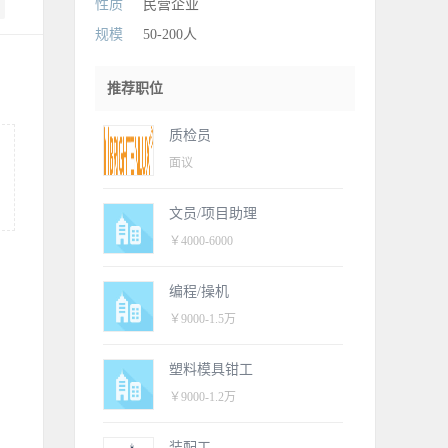
性质
民营企业
规模
50-200人
推荐职位
质检员
面议
文员/项目助理
￥4000-6000
编程/操机
￥9000-1.5万
塑料模具钳工
￥9000-1.2万
装配工