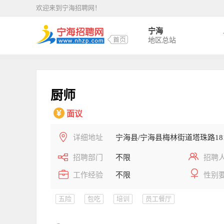
欢迎来到宁海招聘网！
宁海
地区总站
厨师
面议
详细地址
宁海县/宁海县梅林街道塔珠路18
招聘部门
不限
招聘
工作经验
不限
性别
五险
包吃
培训
员工餐厅