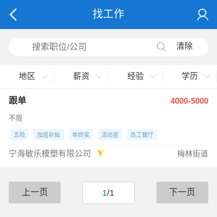
找工作
清除
地区
薪资
经验
学历
跟单
4000-5000
不限
五险
加班补贴
年终奖
活动室
员工餐厅
宁海敏乐模塑有限公司
梅林街道
上一页
下一页
1
/1