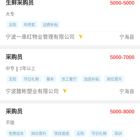
生鲜采购员
5000-5000
大专
五险
年终奖
话费补贴
宁波一串红物业管理有限公司
宁海县
采购员
5000-7000
|
中专
2年以上
五险
节日礼物
餐补
员工餐厅
加班补贴
岗位晋升
交通补贴
做六休一
宁波馥彬塑业有限公司
宁海县
采购员
5000-8000
不限
免费班车
岗位晋升
项目提成
五险
节日礼物
培训