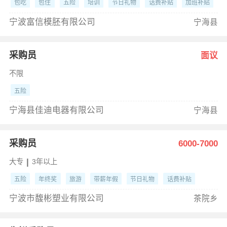
包吃
包住
五险
培训
节日礼物
话费补贴
加班补贴
办公高大上
员工餐厅
宁波富信模胚有限公司
宁海县
采购员
面议
不限
五险
宁海县佳迪电器有限公司
宁海县
采购员
6000-7000
|
大专
3年以上
五险
年终奖
旅游
带薪年假
节日礼物
话费补贴
8小时工作制
宁波市馥彬塑业有限公司
茶院乡