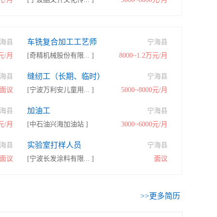
车铣复合加工工艺师
海县
宁海县
万元/月
[奇精机械股份有限... ]
8000~1.2万元/月
缝纫工（长期、临时）
海县
宁海县
面议
[宁波万利安儿童用... ]
5000~8000元/月
加油工
海县
宁海县
0元/月
[中石油兴海加油站 ]
3000~6000元/月
实验室打样人员
海县
宁海县
面议
[宁波长发涂料有限... ]
面议
>>更多简历