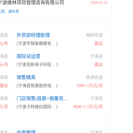
宁波维林项目管理咨询有限公司
2026-01-14
文员、造价员
外贸部经理助理
海县
梅林街道
0元/月
[宁波市锦泰橡塑有... ]
面议
国际站运营
海县
宁海县
万元/月
[宁波亮影电子科技... ]
面议
销售精英
海县
桃源街道
面议
[宁海县悦美厨房电... ]
3000~1万元/月
门店销售(底薪+销量奖...
海县
宁海县
0元/月
[宁波卡特维拉国际... ]
4000~1.5万元/月
仓库管理
海县
宁海县