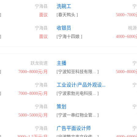
洗碗工
宁海县
宁
]
面议
[春天鸭头 ]
5000~700
收银员
宁海县
桃源
]
面议
[宁海十四娘 ]
4000~600
主播
跃龙街道
宁
]
7000~8000元/月
[宁波知豆科技有限... ]
5000~800
工业设计/产品外观设...
宁海县
宁
]
7000~8000元/月
[宁波索勃光电科技... ]
策划
宁海县
宁
5000~5000元/月
[宁波一串红物业管... ]
广告平面设计师
宁海县
宁
]
3000~1.5万元/月
[宁波酷文齐文化传... ]
4000~600