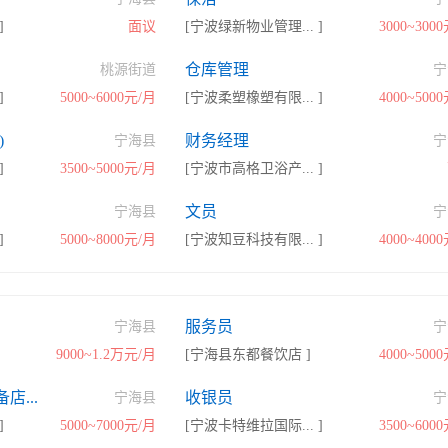
]
面议
[宁波绿新物业管理... ]
3000~300
仓库管理
桃源街道
宁
]
5000~6000元/月
[宁波柔塑橡塑有限... ]
4000~500
)
财务经理
宁海县
宁
]
3500~5000元/月
[宁波市高格卫浴产... ]
文员
宁海县
宁
]
5000~8000元/月
[宁波知豆科技有限... ]
4000~400
服务员
宁海县
宁
9000~1.2万元/月
[宁海县东都餐饮店 ]
4000~500
店...
收银员
宁海县
宁
]
5000~7000元/月
[宁波卡特维拉国际... ]
3500~600