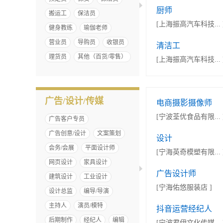
厨师
搬运工
保洁员
[上海振高汽车科技... 
健身教练
瑜伽老师
营业员
导购员
收银员
清洁工
理货员
其他（百货/零售）
[上海振高汽车科技... 
广告/设计/传媒
电商摄影摄像师
[宁波荃优食品有限... 
广告客户专员
广告创意/设计
文案策划
设计
会务/会展
平面设计师
[宁海英奇模塑有限... 
网页设计
家具设计
广告设计师
建筑设计
工业设计
[宁海佑悠服装店 ]
设计总监
编导/导演
主持人
演员/模特
抖音运营经纪人
后期制作
经纪人
编辑
[宁波君伊文化传媒... 