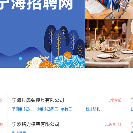
宁海县鑫弘模具有限公司
前
2小时前
平面磨床熟练工
小磨床熟练工
学徒工
铣床钻孔
宁波铭力模架有限公司
30
2026-07-11