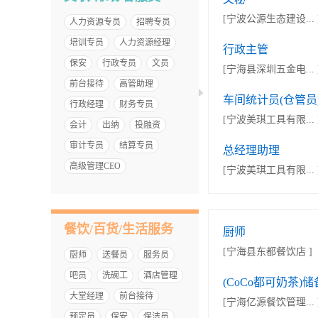
[宁波公源生态建设... 
人力资源专员
招聘专员
培训专员
人力资源经理
行政主管
保安
行政专员
文员
[宁海县深圳五金电... 
前台接待
高管助理
车间统计员(仓管员
行政经理
财务专员
[宁波美琪工具有限... 
会计
出纳
投融资
审计专员
结算专员
总经理助理
高级管理CEO
[宁波美琪工具有限... 
餐饮/百货/生活服务
厨师
[宁海县东都餐饮店 ]
厨师
送餐员
服务员
吧员
洗碗工
酒店管理
(CoCo都可奶茶)储备
大堂经理
前台接待
[宁海亿源餐饮管理... 
预定员
保安
保洁员