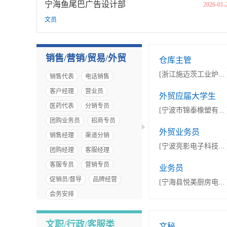
宁海鱼尾巴广告设计部
2026-01-
文员
销售/营销/贸易/外贸
仓库主管
[浙江施迈茨工业炉... 
销售代表
电话销售
客户经理
营业员
外贸应届大学生
医药代表
分销专员
[宁波市锦泰橡塑有... 
团购业务员
招商专员
外贸业务员
销售经理
渠道分销
[宁波亮影电子科技... 
团购经理
客服经理
客服专员
营销专员
业务员
促销员/督导
品牌经营
[宁海县悦美厨房电... 
会务安排
文职/行政/客服类
文秘