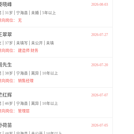
娄晓峰
2026-08-03
男
31岁
宁海县
未婚
5年以上
意向岗位：
无
王翠翠
2026-07-27
女
37岁
未填写
未公开
未填
意向岗位：
建造师 财务
周先生
2026-07-20
男
38岁
宁海县
离异
10年以上
意向岗位：
销售经理
竺红辉
2026-07-07
男
46岁
宁海县
离异
10年以上
意向岗位：
管理层
孙荷苗
2026-07-05
女
48岁
宁海县
未公开
10年以上