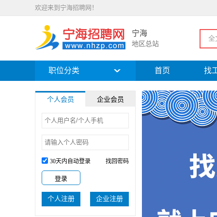
欢迎来到宁海招聘网！
宁海
全
地区总站
职位分类
首页
找
个人会员
企业会员
30天内自动登录
找回密码
个人注册
企业注册