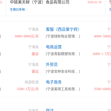
中链美天鲜（宁波）食品有限公司
22
2026-01-19
生猪白条销售专员
客服（西店棠宁府）
宁海县
宁
]
6000~8000元/月
[宁波绿新物业管理... ]
4000~500
电商运营
宁海县
宁
]
面议
[宁波青毅模塑有限... ]
6000~1.5
外贸员
宁海县
宁
]
面议
[宁波宝林安全科技... ]
电子商务
桃源街道
宁
]
3500~1万元/月
[宁波美琪工具有限... ]
3500~600
保洁
宁海县
宁