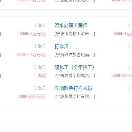
污水处理工程师
宁海县
宁
]
8000~2万元/月
[宁波市高格卫浴产... ]
6000~1
打样员
宁海县
宁
]
8000~1.2万元/月
[宁海兴达旅游用品... ]
硫化工（全年招工）
宁海县
宁
]
面议
[宁海县博宇翔鹰汽... ]
5000~800
车间颜色打样人员
宁海县
宁
3000~6000元/月
[宁波长发涂料有限... ]