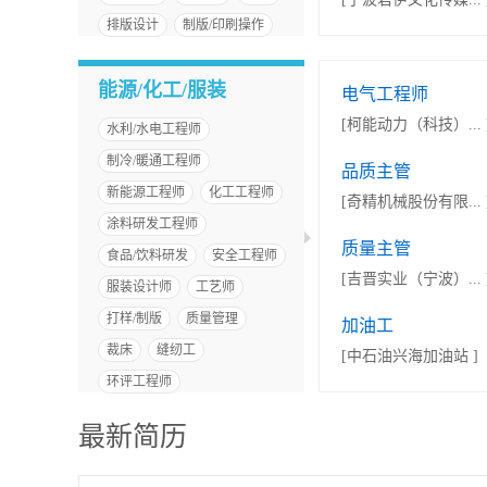
排版设计
制版/印刷操作
能源/化工/服装
电气工程师
[柯能动力（科技）... 
水利/水电工程师
制冷/暖通工程师
品质主管
新能源工程师
化工工程师
[奇精机械股份有限... 
涂料研发工程师
质量主管
食品/饮料研发
安全工程师
[吉晋实业（宁波）... 
服装设计师
工艺师
打样/制版
质量管理
加油工
裁床
缝纫工
[中石油兴海加油站 ]
环评工程师
最新简历